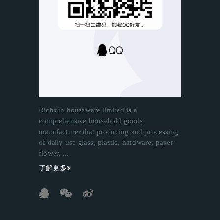
Richsun houseware limited is a
comprehensive household goods
manufacturer that producing and processing
of daily use glass, plastic, hardware, paper
flower, ...
了解更多