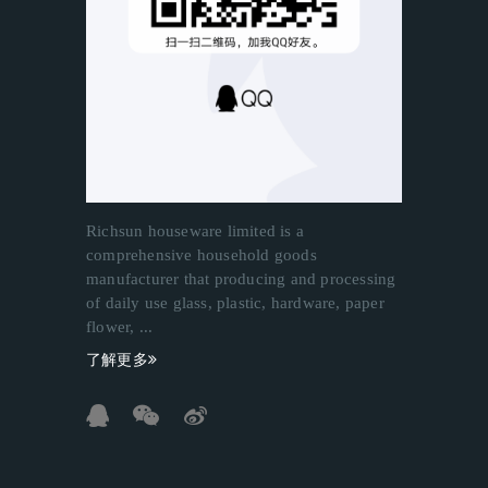
Richsun houseware limited is a
comprehensive household goods
manufacturer that producing and processing
of daily use glass, plastic, hardware, paper
flower, ...
了解更多