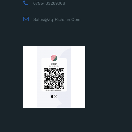
0755- 33289068
Sales@zq-Richsun.com