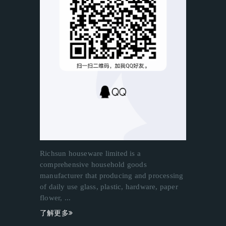
Richsun houseware limited is a
comprehensive household goods
manufacturer that producing and processing
of daily use glass, plastic, hardware, paper
flower, ...
了解更多